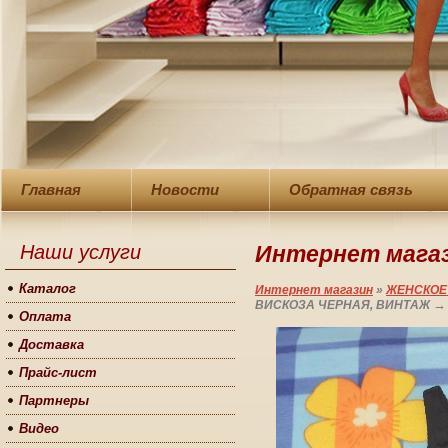
Главная
Новости
Обратная связь
Наши услуги
Интернет мага
Каталог
Интернет магазин
»
ЖЕНСКОЕ
→
ВИСКОЗА ЧЕРНАЯ, ВИНТАЖ
Оплата
Доставка
Прайс-лист
Партнеры
Видео