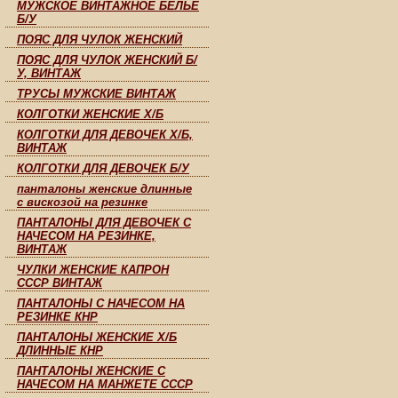
МУЖСКОЕ ВИНТАЖНОЕ БЕЛЬЕ
Б/У
ПОЯС ДЛЯ ЧУЛОК ЖЕНСКИЙ
ПОЯС ДЛЯ ЧУЛОК ЖЕНСКИЙ Б/
У, ВИНТАЖ
ТРУСЫ МУЖСКИЕ ВИНТАЖ
КОЛГОТКИ ЖЕНСКИЕ Х/Б
КОЛГОТКИ ДЛЯ ДЕВОЧЕК Х/Б,
ВИНТАЖ
КОЛГОТКИ ДЛЯ ДЕВОЧЕК Б/У
панталоны женские длинные
с вискозой на резинке
ПАНТАЛОНЫ ДЛЯ ДЕВОЧЕК С
НАЧЕСОМ НА РЕЗИНКЕ,
ВИНТАЖ
ЧУЛКИ ЖЕНСКИЕ КАПРОН
СССР ВИНТАЖ
ПАНТАЛОНЫ С НАЧЕСОМ НА
РЕЗИНКЕ КНР
ПАНТАЛОНЫ ЖЕНСКИЕ Х/Б
ДЛИННЫЕ КНР
ПАНТАЛОНЫ ЖЕНСКИЕ С
НАЧЕСОМ НА МАНЖЕТЕ СССР