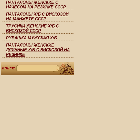
ПАНТАЛОНЫ ЖЕНСКИЕ С
НАЧЕСОМ НА РЕЗИНКЕ СССР
ПАНТАЛОНЫ Х/Б С ВИСКОЗОЙ
НА МАНЖЕТЕ СССР
ТРУСИКИ ЖЕНСКИЕ Х/Б С
ВИСКОЗОЙ СССР
РУБАШКА МУЖСКАЯ Х/Б
ПАНТАЛОНЫ ЖЕНСКИЕ
ДЛИННЫЕ Х/Б С ВИСКОЗОЙ НА
РЕЗИНКЕ