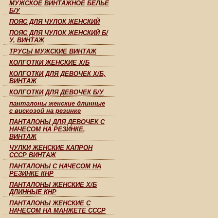
МУЖСКОЕ ВИНТАЖНОЕ БЕЛЬЕ
Б/У
ПОЯС ДЛЯ ЧУЛОК ЖЕНСКИЙ
ПОЯС ДЛЯ ЧУЛОК ЖЕНСКИЙ Б/
У, ВИНТАЖ
ТРУСЫ МУЖСКИЕ ВИНТАЖ
КОЛГОТКИ ЖЕНСКИЕ Х/Б
КОЛГОТКИ ДЛЯ ДЕВОЧЕК Х/Б,
ВИНТАЖ
КОЛГОТКИ ДЛЯ ДЕВОЧЕК Б/У
панталоны женские длинные
с вискозой на резинке
ПАНТАЛОНЫ ДЛЯ ДЕВОЧЕК С
НАЧЕСОМ НА РЕЗИНКЕ,
ВИНТАЖ
ЧУЛКИ ЖЕНСКИЕ КАПРОН
СССР ВИНТАЖ
ПАНТАЛОНЫ С НАЧЕСОМ НА
РЕЗИНКЕ КНР
ПАНТАЛОНЫ ЖЕНСКИЕ Х/Б
ДЛИННЫЕ КНР
ПАНТАЛОНЫ ЖЕНСКИЕ С
НАЧЕСОМ НА МАНЖЕТЕ СССР