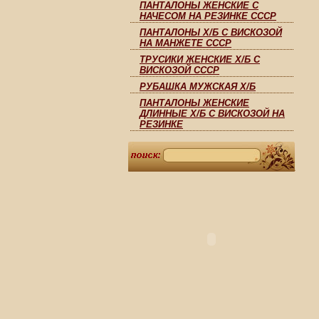
ПАНТАЛОНЫ ЖЕНСКИЕ С
НАЧЕСОМ НА РЕЗИНКЕ СССР
ПАНТАЛОНЫ Х/Б С ВИСКОЗОЙ
НА МАНЖЕТЕ СССР
ТРУСИКИ ЖЕНСКИЕ Х/Б С
ВИСКОЗОЙ СССР
РУБАШКА МУЖСКАЯ Х/Б
ПАНТАЛОНЫ ЖЕНСКИЕ
ДЛИННЫЕ Х/Б С ВИСКОЗОЙ НА
РЕЗИНКЕ