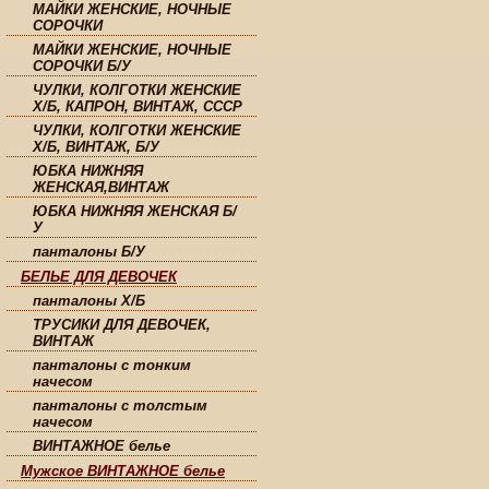
МАЙКИ ЖЕНСКИЕ, НОЧНЫЕ
СОРОЧКИ
МАЙКИ ЖЕНСКИЕ, НОЧНЫЕ
СОРОЧКИ Б/У
ЧУЛКИ, КОЛГОТКИ ЖЕНСКИЕ
Х/Б, КАПРОН, ВИНТАЖ, СССР
ЧУЛКИ, КОЛГОТКИ ЖЕНСКИЕ
Х/Б, ВИНТАЖ, Б/У
ЮБКА НИЖНЯЯ
ЖЕНСКАЯ,ВИНТАЖ
ЮБКА НИЖНЯЯ ЖЕНСКАЯ Б/
У
панталоны Б/У
БЕЛЬЕ ДЛЯ ДЕВОЧЕК
панталоны Х/Б
ТРУСИКИ ДЛЯ ДЕВОЧЕК,
ВИНТАЖ
панталоны с тонким
начесом
панталоны с толстым
начесом
ВИНТАЖНОЕ белье
Мужское ВИНТАЖНОЕ белье