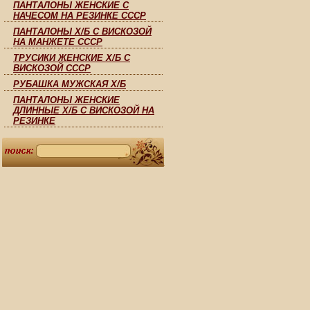
ПАНТАЛОНЫ ЖЕНСКИЕ С
НАЧЕСОМ НА РЕЗИНКЕ СССР
ПАНТАЛОНЫ Х/Б С ВИСКОЗОЙ
НА МАНЖЕТЕ СССР
ТРУСИКИ ЖЕНСКИЕ Х/Б С
ВИСКОЗОЙ СССР
РУБАШКА МУЖСКАЯ Х/Б
ПАНТАЛОНЫ ЖЕНСКИЕ
ДЛИННЫЕ Х/Б С ВИСКОЗОЙ НА
РЕЗИНКЕ