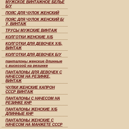
МУЖСКОЕ ВИНТАЖНОЕ БЕЛЬЕ
Б/У
ПОЯС ДЛЯ ЧУЛОК ЖЕНСКИЙ
ПОЯС ДЛЯ ЧУЛОК ЖЕНСКИЙ Б/
У, ВИНТАЖ
ТРУСЫ МУЖСКИЕ ВИНТАЖ
КОЛГОТКИ ЖЕНСКИЕ Х/Б
КОЛГОТКИ ДЛЯ ДЕВОЧЕК Х/Б,
ВИНТАЖ
КОЛГОТКИ ДЛЯ ДЕВОЧЕК Б/У
панталоны женские длинные
с вискозой на резинке
ПАНТАЛОНЫ ДЛЯ ДЕВОЧЕК С
НАЧЕСОМ НА РЕЗИНКЕ,
ВИНТАЖ
ЧУЛКИ ЖЕНСКИЕ КАПРОН
СССР ВИНТАЖ
ПАНТАЛОНЫ С НАЧЕСОМ НА
РЕЗИНКЕ КНР
ПАНТАЛОНЫ ЖЕНСКИЕ Х/Б
ДЛИННЫЕ КНР
ПАНТАЛОНЫ ЖЕНСКИЕ С
НАЧЕСОМ НА МАНЖЕТЕ СССР