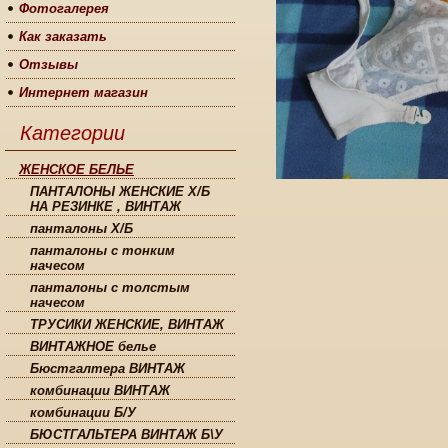
Фотогалерея
Как заказать
Отзывы
Интернет магазин
Категории
ЖЕНСКОЕ БЕЛЬЕ
ПАНТАЛОНЫ ЖЕНСКИЕ Х/Б
НА РЕЗИНКЕ , ВИНТАЖ
панталоны Х/Б
панталоны с тонким
начесом
панталоны с толстым
начесом
ТРУСИКИ ЖЕНСКИЕ, ВИНТАЖ
ВИНТАЖНОЕ белье
Бюстгалтера ВИНТАЖ
комбинации ВИНТАЖ
комбинации Б/У
БЮСТГАЛЬТЕРА ВИНТАЖ Б\У