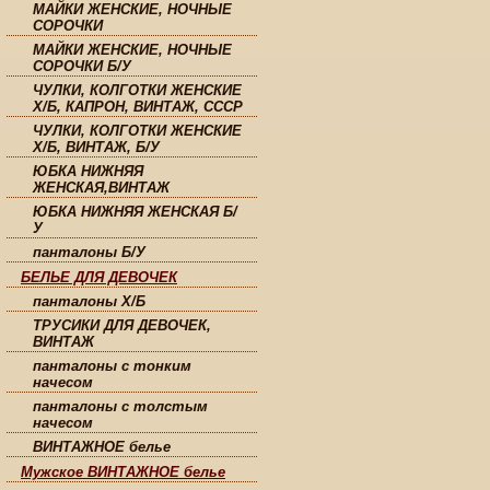
МАЙКИ ЖЕНСКИЕ, НОЧНЫЕ
СОРОЧКИ
МАЙКИ ЖЕНСКИЕ, НОЧНЫЕ
СОРОЧКИ Б/У
ЧУЛКИ, КОЛГОТКИ ЖЕНСКИЕ
Х/Б, КАПРОН, ВИНТАЖ, СССР
ЧУЛКИ, КОЛГОТКИ ЖЕНСКИЕ
Х/Б, ВИНТАЖ, Б/У
ЮБКА НИЖНЯЯ
ЖЕНСКАЯ,ВИНТАЖ
ЮБКА НИЖНЯЯ ЖЕНСКАЯ Б/
У
панталоны Б/У
БЕЛЬЕ ДЛЯ ДЕВОЧЕК
панталоны Х/Б
ТРУСИКИ ДЛЯ ДЕВОЧЕК,
ВИНТАЖ
панталоны с тонким
начесом
панталоны с толстым
начесом
ВИНТАЖНОЕ белье
Мужское ВИНТАЖНОЕ белье