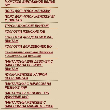
МУЖСКОЕ ВИНТАЖНОЕ БЕЛЬЕ
Б/У
ПОЯС ДЛЯ ЧУЛОК ЖЕНСКИЙ
ПОЯС ДЛЯ ЧУЛОК ЖЕНСКИЙ Б/
У, ВИНТАЖ
ТРУСЫ МУЖСКИЕ ВИНТАЖ
КОЛГОТКИ ЖЕНСКИЕ Х/Б
КОЛГОТКИ ДЛЯ ДЕВОЧЕК Х/Б,
ВИНТАЖ
КОЛГОТКИ ДЛЯ ДЕВОЧЕК Б/У
панталоны женские длинные
с вискозой на резинке
ПАНТАЛОНЫ ДЛЯ ДЕВОЧЕК С
НАЧЕСОМ НА РЕЗИНКЕ,
ВИНТАЖ
ЧУЛКИ ЖЕНСКИЕ КАПРОН
СССР ВИНТАЖ
ПАНТАЛОНЫ С НАЧЕСОМ НА
РЕЗИНКЕ КНР
ПАНТАЛОНЫ ЖЕНСКИЕ Х/Б
ДЛИННЫЕ КНР
ПАНТАЛОНЫ ЖЕНСКИЕ С
НАЧЕСОМ НА МАНЖЕТЕ СССР