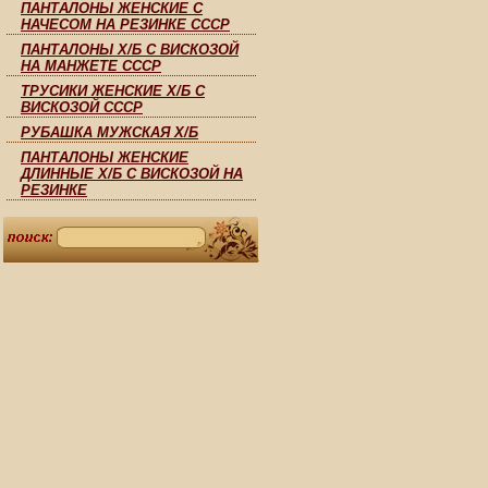
ПАНТАЛОНЫ ЖЕНСКИЕ С
НАЧЕСОМ НА РЕЗИНКЕ СССР
ПАНТАЛОНЫ Х/Б С ВИСКОЗОЙ
НА МАНЖЕТЕ СССР
ТРУСИКИ ЖЕНСКИЕ Х/Б С
ВИСКОЗОЙ СССР
РУБАШКА МУЖСКАЯ Х/Б
ПАНТАЛОНЫ ЖЕНСКИЕ
ДЛИННЫЕ Х/Б С ВИСКОЗОЙ НА
РЕЗИНКЕ