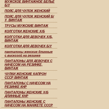
МУЖСКОЕ ВИНТАЖНОЕ БЕЛЬЕ
Б/У
ПОЯС ДЛЯ ЧУЛОК ЖЕНСКИЙ
ПОЯС ДЛЯ ЧУЛОК ЖЕНСКИЙ Б/
У, ВИНТАЖ
ТРУСЫ МУЖСКИЕ ВИНТАЖ
КОЛГОТКИ ЖЕНСКИЕ Х/Б
КОЛГОТКИ ДЛЯ ДЕВОЧЕК Х/Б,
ВИНТАЖ
КОЛГОТКИ ДЛЯ ДЕВОЧЕК Б/У
панталоны женские длинные
с вискозой на резинке
ПАНТАЛОНЫ ДЛЯ ДЕВОЧЕК С
НАЧЕСОМ НА РЕЗИНКЕ,
ВИНТАЖ
ЧУЛКИ ЖЕНСКИЕ КАПРОН
СССР ВИНТАЖ
ПАНТАЛОНЫ С НАЧЕСОМ НА
РЕЗИНКЕ КНР
ПАНТАЛОНЫ ЖЕНСКИЕ Х/Б
ДЛИННЫЕ КНР
ПАНТАЛОНЫ ЖЕНСКИЕ С
НАЧЕСОМ НА МАНЖЕТЕ СССР